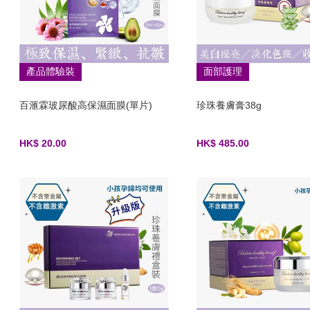
產品體驗裝
面部護理
百滙霖玻尿酸高保濕面膜(單片)
珍珠養膚膏38g
HK$ 20.00
HK$ 485.00