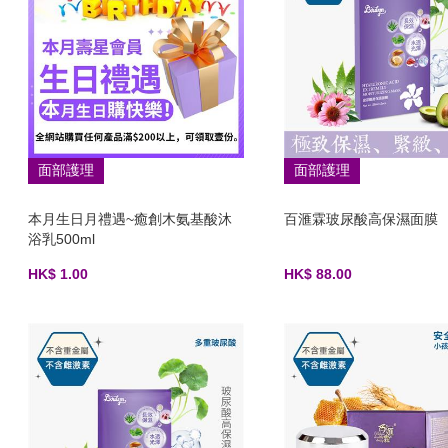
面部護理
面部護理
本月生日月禮遇~癒創木氨基酸沐
百滙霖玻尿酸高保濕面膜
浴乳500ml
HK$ 1.00
HK$ 88.00