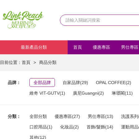
最新產品分類
首頁
優惠專區
男仕專區
化妝品
首飾/髮飾
運動
目前位置：
首頁
>
商品分類
品牌：
全部品牌
自家品牌(29)
OPAL COFFEE(2)
維奇 VIT-GUTV(1)
廣尼Guangni(2)
琳瑯閣(11)
分類：
全部分類
優惠專區(27)
男仕專區(13)
洗護系列(
口腔用品(1)
化妝品(2)
首飾/髮飾(14)
運動用品(
其他(12)