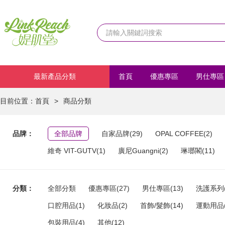
最新產品分類
首頁
優惠專區
男仕專區
化妝品
首飾/髮飾
運動
目前位置：
首頁
>
商品分類
品牌：
全部品牌
自家品牌(29)
OPAL COFFEE(2)
維奇 VIT-GUTV(1)
廣尼Guangni(2)
琳瑯閣(11)
分類：
全部分類
優惠專區(27)
男仕專區(13)
洗護系列(
口腔用品(1)
化妝品(2)
首飾/髮飾(14)
運動用品(
包裝用品(4)
其他(12)