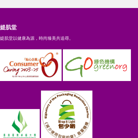
媞肌堂
媞肌堂以健康為源，時尚臻美共追尋。