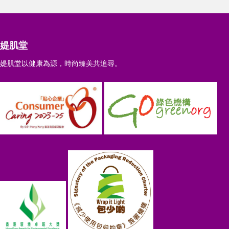
媞肌堂
媞肌堂以健康為源，時尚臻美共追尋。