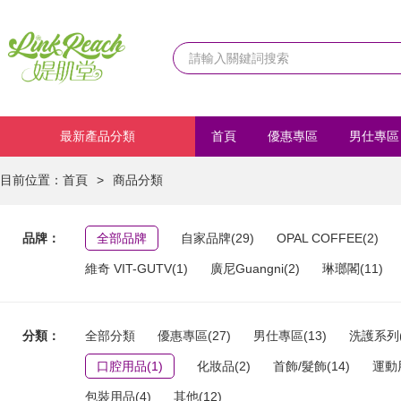
最新產品分類
首頁
優惠專區
男仕專區
化妝品
首飾/髮飾
運動
目前位置：
首頁
>
商品分類
品牌：
全部品牌
自家品牌(29)
OPAL COFFEE(2)
維奇 VIT-GUTV(1)
廣尼Guangni(2)
琳瑯閣(11)
分類：
全部分類
優惠專區(27)
男仕專區(13)
洗護系列(
口腔用品(1)
化妝品(2)
首飾/髮飾(14)
運動用
包裝用品(4)
其他(12)