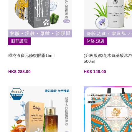
眼部護理
沐浴.潔膚
樺樹液多元修復眼霜15ml
(升級版)癒創木氨基酸沐
500ml
HK$ 288.00
HK$ 148.00