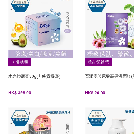
面部護理
產品體驗裝
水光煥顏膏30g(升級貴婦膏)
百滙霖玻尿酸高保濕面膜(
HK$ 398.00
HK$ 20.00