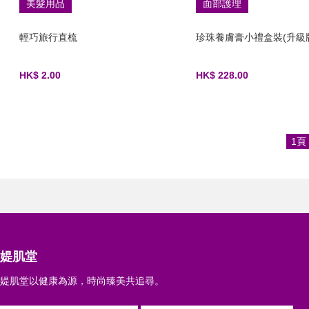
美髮用品
面部護理
輕巧旅行直梳
珍珠養膚膏小禮盒裝(升級
HK$ 2.00
HK$ 228.00
1頁
媞肌堂
媞肌堂以健康為源，時尚臻美共追尋。