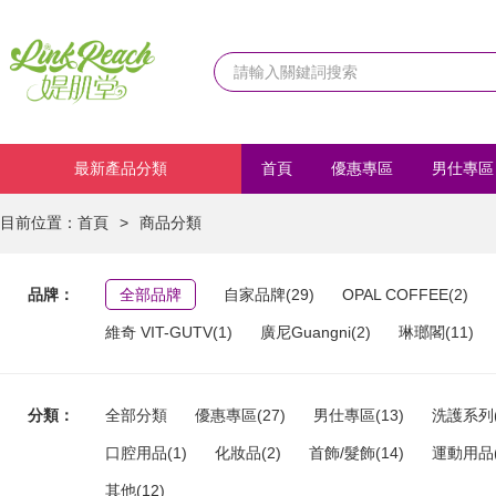
最新產品分類
首頁
優惠專區
男仕專區
化妝品
首飾/髮飾
運動
目前位置：
首頁
>
商品分類
品牌：
全部品牌
自家品牌(29)
OPAL COFFEE(2)
維奇 VIT-GUTV(1)
廣尼Guangni(2)
琳瑯閣(11)
分類：
全部分類
優惠專區(27)
男仕專區(13)
洗護系列(
口腔用品(1)
化妝品(2)
首飾/髮飾(14)
運動用品(
其他(12)