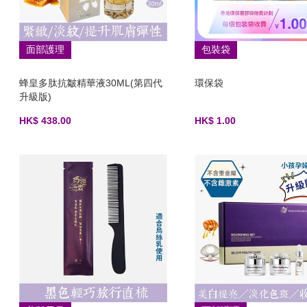
面部護理
包裝袋
蜂皇多肽抗皺精華液30ML(第四代
環保袋
升級版)
HK$ 438.00
HK$ 1.00