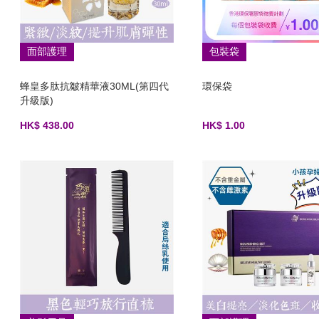
面部護理
包裝袋
蜂皇多肽抗皺精華液30ML(第四代
環保袋
升級版)
HK$ 438.00
HK$ 1.00