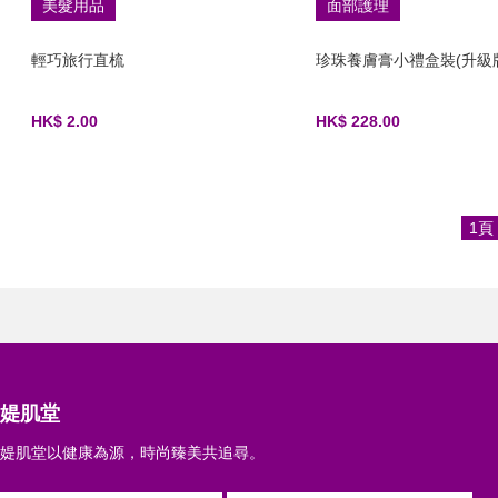
美髮用品
面部護理
輕巧旅行直梳
珍珠養膚膏小禮盒裝(升級
HK$ 2.00
HK$ 228.00
1頁
媞肌堂
媞肌堂以健康為源，時尚臻美共追尋。