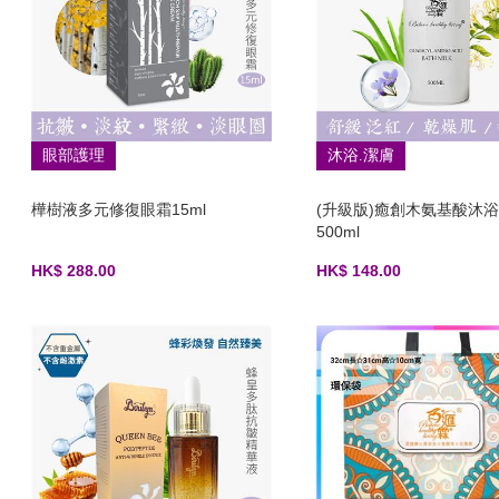
眼部護理
沐浴.潔膚
樺樹液多元修復眼霜15ml
(升級版)癒創木氨基酸沐
500ml
HK$ 288.00
HK$ 148.00