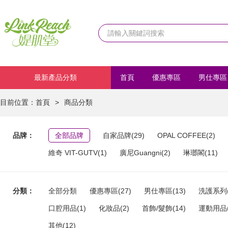
最新產品分類
首頁
優惠專區
男仕專區
化妝品
首飾/髮飾
運動
目前位置：
首頁
>
商品分類
品牌：
全部品牌
自家品牌(29)
OPAL COFFEE(2)
維奇 VIT-GUTV(1)
廣尼Guangni(2)
琳瑯閣(11)
分類：
全部分類
優惠專區(27)
男仕專區(13)
洗護系列(
口腔用品(1)
化妝品(2)
首飾/髮飾(14)
運動用品(
其他(12)