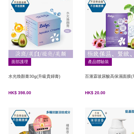
面部護理
產品體驗裝
水光煥顏膏30g(升級貴婦膏)
百滙霖玻尿酸高保濕面膜(
HK$ 398.00
HK$ 20.00