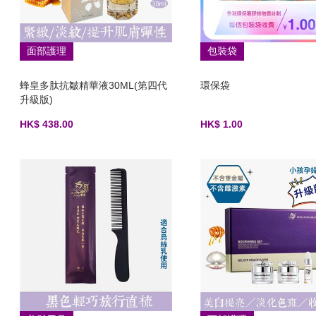
面部護理
包裝袋
蜂皇多肽抗皺精華液30ML(第四代
環保袋
升級版)
HK$ 438.00
HK$ 1.00