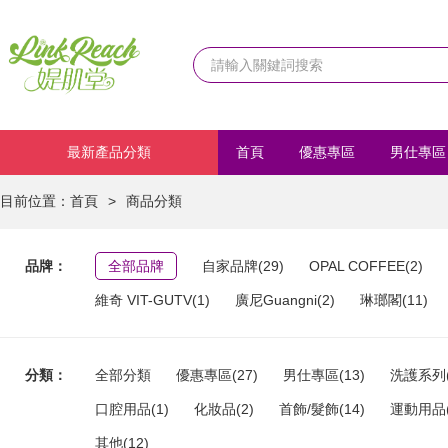
最新產品分類
首頁
優惠專區
男仕專區
化妝品
首飾/髮飾
運動
目前位置：
首頁
>
商品分類
品牌：
全部品牌
自家品牌(29)
OPAL COFFEE(2)
維奇 VIT-GUTV(1)
廣尼Guangni(2)
琳瑯閣(11)
分類：
全部分類
優惠專區(27)
男仕專區(13)
洗護系列(
口腔用品(1)
化妝品(2)
首飾/髮飾(14)
運動用品(
其他(12)