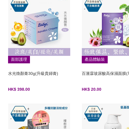
面部護理
產品體驗裝
水光煥顏膏30g(升級貴婦膏)
百滙霖玻尿酸高保濕面膜(
HK$ 398.00
HK$ 20.00