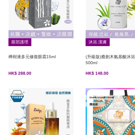
眼部護理
沐浴.潔膚
樺樹液多元修復眼霜15ml
(升級版)癒創木氨基酸沐
500ml
HK$ 288.00
HK$ 148.00