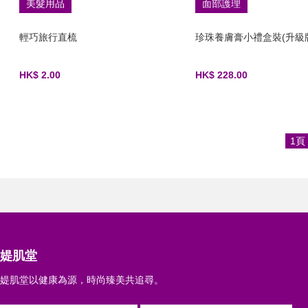
美髮用品
面部護理
輕巧旅行直梳
珍珠養膚膏小禮盒裝(升級
HK$ 2.00
HK$ 228.00
1頁
媞肌堂
媞肌堂以健康為源，時尚臻美共追尋。