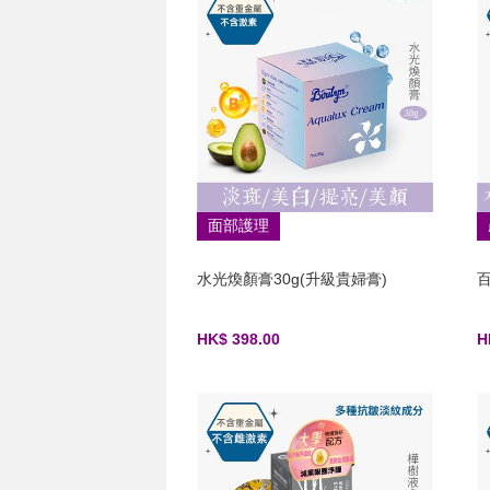
面部護理
水光煥顏膏30g(升級貴婦膏)
HK$ 398.00
H