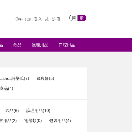
简
繁
你好！請
登入
註冊
或
品
飲品
護理用品
口腔用品
ashes詩樂氏(7)
藏農軒(5)
品(4)
飲品(6)
護理用品(10)
容用品(2)
電器類(0)
包裝用品(4)