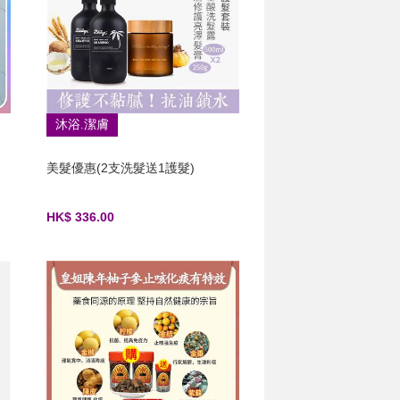
沐浴.潔膚
美髮優惠(2支洗髮送1護髮)
HK$ 336.00