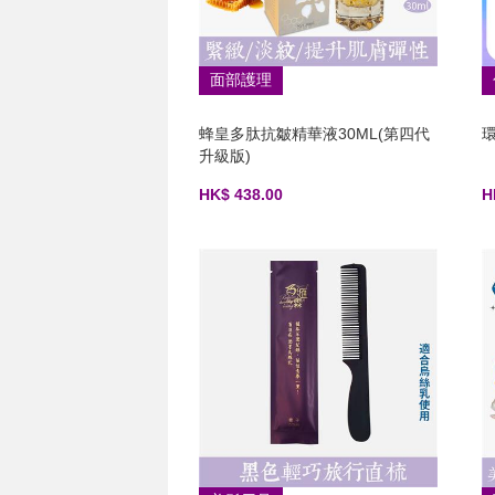
面部護理
蜂皇多肽抗皺精華液30ML(第四代
升級版)
HK$ 438.00
H