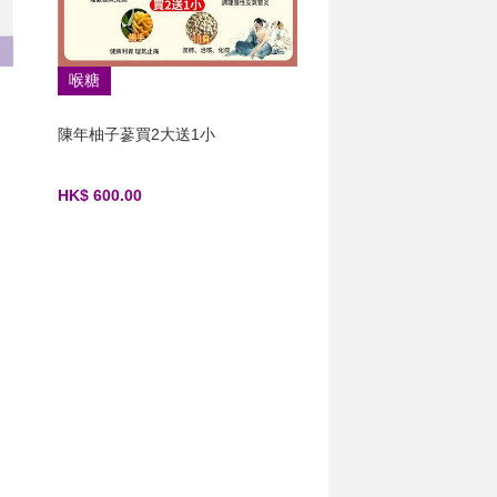
喉糖
陳年柚子蔘買2大送1小
HK$ 600.00