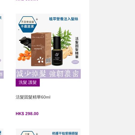
洗髮.護髮
活髮固髮精華60ml
HK$ 298.00