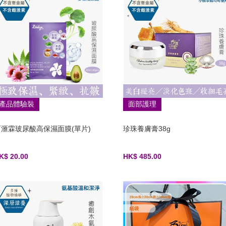
產品體驗裝
面部護理
百滙霖玻尿酸高保濕面膜(單片)
珍珠養膚膏38g
K$ 20.00
HK$ 485.00