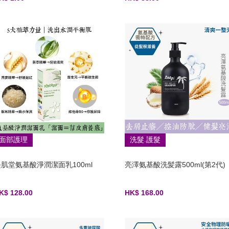
面部護理
洗髮.護髮
媞肌堂氨基酸淨潤潔面乳100ml
亮澤氨基酸洗髪露500ml(第2代)
K$ 128.00
HK$ 168.00