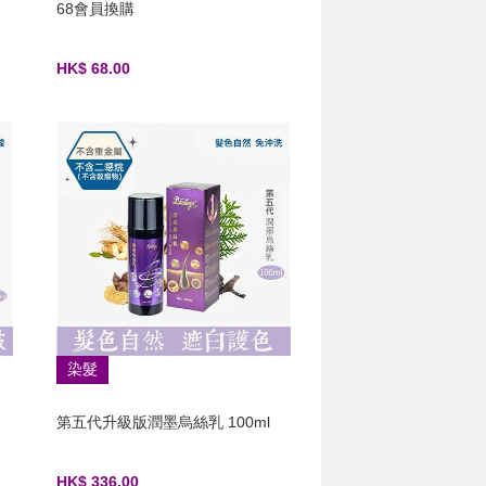
68會員換購
HK$ 68.00
染髮
第五代升級版潤墨烏絲乳 100ml
HK$ 336.00