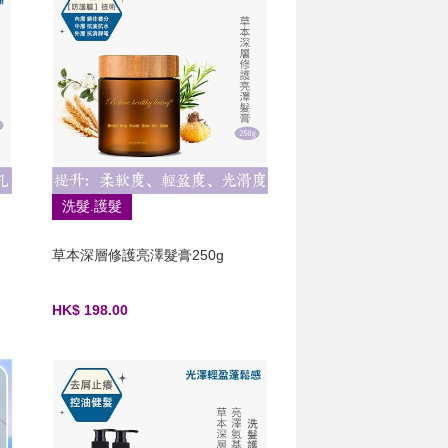
洗髮.護髮
草本深層修護亮澤髮膏250g
HK$ 198.00