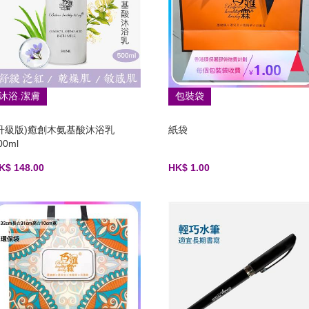
沐浴.潔膚
包裝袋
(升級版)癒創木氨基酸沐浴乳
紙袋
00ml
K$ 148.00
HK$ 1.00