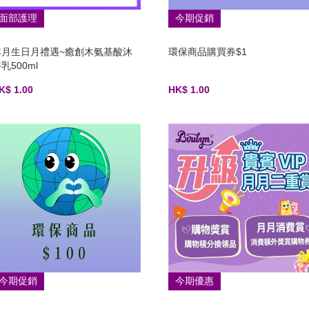
面部護理
今期促銷
本月生日月禮遇~癒創木氨基酸沐
環保商品購買券$1
乳500ml
K$ 1.00
HK$ 1.00
今期促銷
今期優惠