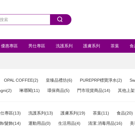
優惠專區
男仕專區
洗護系列
護膚系列
茶葉
食
首飾/髮飾
運動用品
全部商品
OPAL COFFEE(2)
皇臻品禮坊(6)
PUREPRP標寶淨水(2)
Sw
ni(2)
琳瑯閣(11)
環保商品(5)
門市現貨商品(14)
其他上架商
仕專區(13)
洗護系列(13)
護膚系列(19)
茶葉(11)
食品(20)
飾/髮飾(14)
運動用品(0)
生活用品(4)
清潔.消毒用品(16)
美