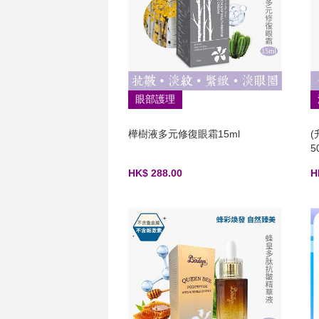
眼部護理
樺樹液多元修復眼霜15ml
5
HK$ 288.00
H