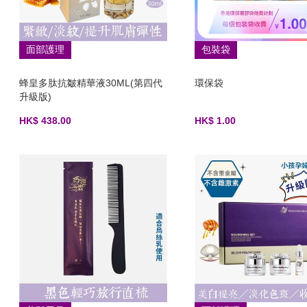
面部護理
包裝袋
蜂皇多肽抗皺精華液30ML(第四代
環保袋
升級版)
HK$ 438.00
HK$ 1.00