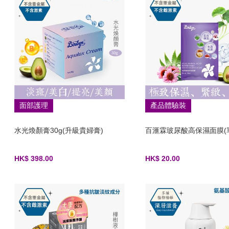
面部護理
產品體驗裝
水光煥顏膏30g(升級貴婦膏)
百滙霖玻尿酸高保濕面膜(
HK$ 398.00
HK$ 20.00