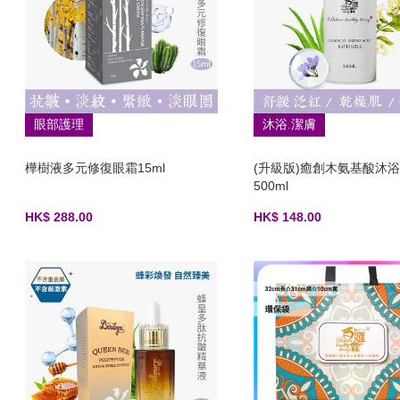
眼部護理
沐浴.潔膚
樺樹液多元修復眼霜15ml
(升級版)癒創木氨基酸沐
500ml
HK$ 288.00
HK$ 148.00