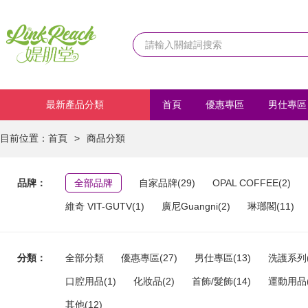
最新產品分類
首頁
優惠專區
男仕專區
化妝品
首飾/髮飾
運動
目前位置：
首頁
>
商品分類
品牌：
全部品牌
自家品牌(29)
OPAL COFFEE(2)
維奇 VIT-GUTV(1)
廣尼Guangni(2)
琳瑯閣(11)
分類：
全部分類
優惠專區(27)
男仕專區(13)
洗護系列(
口腔用品(1)
化妝品(2)
首飾/髮飾(14)
運動用品(
其他(12)