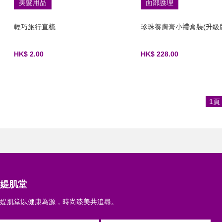
美髮用品
面部護理
輕巧旅行直梳
珍珠養膚膏小禮盒裝(升級
HK$ 2.00
HK$ 228.00
1頁
媞肌堂
媞肌堂以健康為源，時尚臻美共追尋。