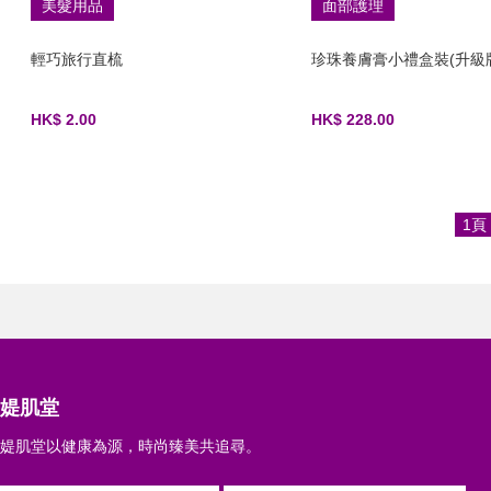
美髮用品
面部護理
輕巧旅行直梳
珍珠養膚膏小禮盒裝(升級
HK$ 2.00
HK$ 228.00
1頁
媞肌堂
媞肌堂以健康為源，時尚臻美共追尋。