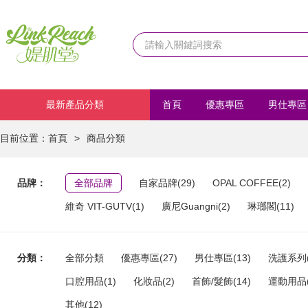
最新產品分類
首頁
優惠專區
男仕專區
化妝品
首飾/髮飾
運動
目前位置：
首頁
>
商品分類
品牌：
全部品牌
自家品牌(29)
OPAL COFFEE(2)
維奇 VIT-GUTV(1)
廣尼Guangni(2)
琳瑯閣(11)
分類：
全部分類
優惠專區(27)
男仕專區(13)
洗護系列(
口腔用品(1)
化妝品(2)
首飾/髮飾(14)
運動用品(
其他(12)