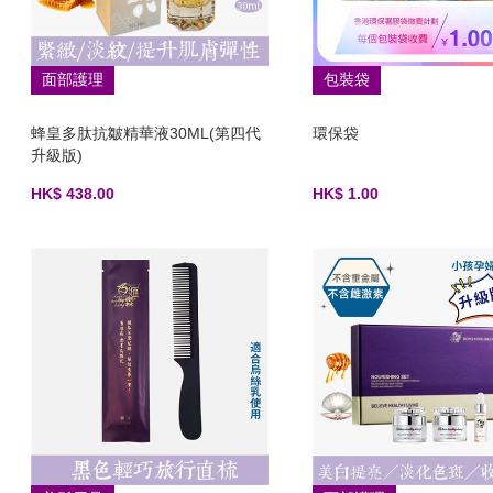
面部護理
包裝袋
蜂皇多肽抗皺精華液30ML(第四代
環保袋
升級版)
HK$ 438.00
HK$ 1.00