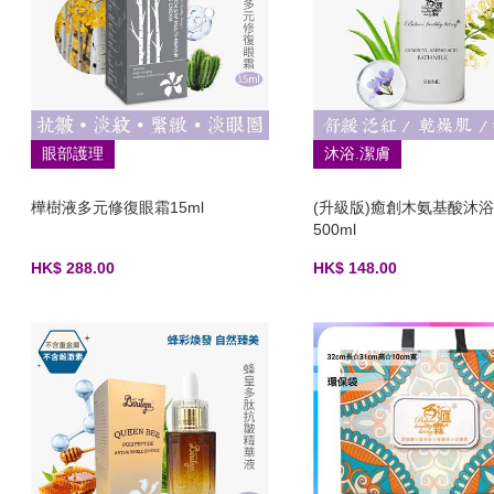
眼部護理
沐浴.潔膚
樺樹液多元修復眼霜15ml
(升級版)癒創木氨基酸沐
500ml
HK$ 288.00
HK$ 148.00