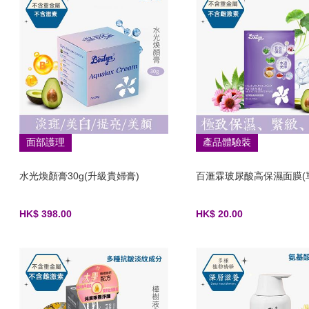
面部護理
產品體驗裝
水光煥顏膏30g(升級貴婦膏)
百滙霖玻尿酸高保濕面膜(
HK$ 398.00
HK$ 20.00