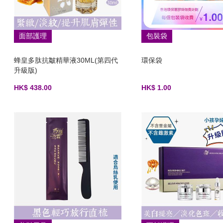
面部護理
包裝袋
蜂皇多肽抗皺精華液30ML(第四代
環保袋
升級版)
HK$ 438.00
HK$ 1.00