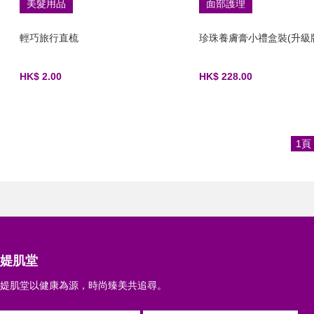
美髮用品
面部護理
輕巧旅行直梳
珍珠養膚膏小禮盒裝(升級
HK$ 2.00
HK$ 228.00
1頁
媞肌堂
媞肌堂以健康為源，時尚臻美共追尋。