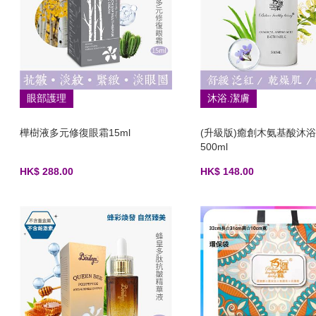
眼部護理
沐浴.潔膚
樺樹液多元修復眼霜15ml
(升級版)癒創木氨基酸沐
500ml
HK$ 288.00
HK$ 148.00