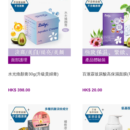
面部護理
產品體驗裝
水光煥顏膏30g(升級貴婦膏)
百滙霖玻尿酸高保濕面膜(
HK$ 398.00
HK$ 20.00