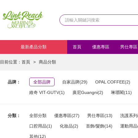
最新產品分類
首頁
優惠專區
男仕專區
化妝品
首飾/髮飾
運動
目前位置：
首頁
>
商品分類
品牌：
全部品牌
自家品牌(29)
OPAL COFFEE(2)
維奇 VIT-GUTV(1)
廣尼Guangni(2)
琳瑯閣(11)
分類：
全部分類
優惠專區(27)
男仕專區(13)
洗護系列(
口腔用品(1)
化妝品(2)
首飾/髮飾(14)
運動用品(
其他(12)