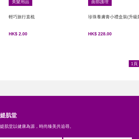
美髮用品
面部護理
輕巧旅行直梳
珍珠養膚膏小禮盒裝(升級
HK$ 2.00
HK$ 228.00
1頁
媞肌堂
媞肌堂以健康為源，時尚臻美共追尋。