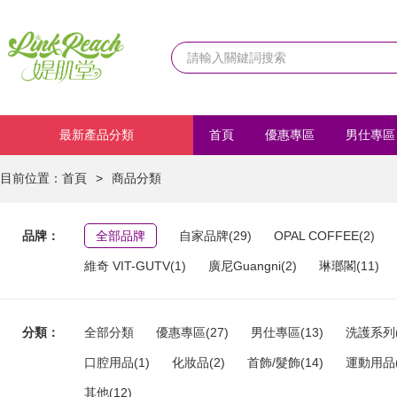
最新產品分類
首頁
優惠專區
男仕專區
化妝品
首飾/髮飾
運動
目前位置：
首頁
>
商品分類
品牌：
全部品牌
自家品牌(29)
OPAL COFFEE(2)
維奇 VIT-GUTV(1)
廣尼Guangni(2)
琳瑯閣(11)
分類：
全部分類
優惠專區(27)
男仕專區(13)
洗護系列(
口腔用品(1)
化妝品(2)
首飾/髮飾(14)
運動用品(
其他(12)