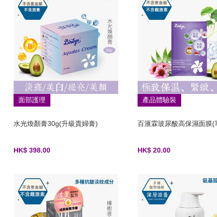
面部護理
產品體驗裝
水光煥顏膏30g(升級貴婦膏)
百滙霖玻尿酸高保濕面膜(
HK$ 398.00
HK$ 20.00