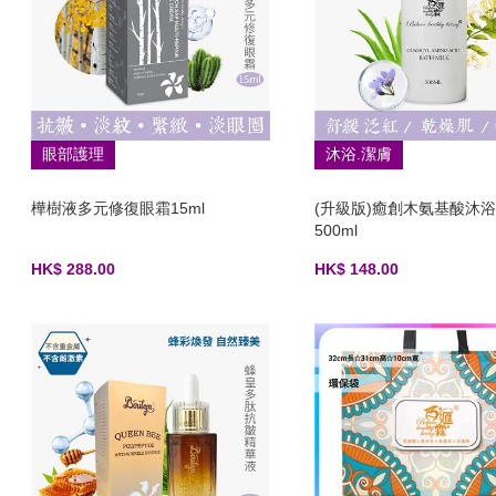
眼部護理
沐浴.潔膚
樺樹液多元修復眼霜15ml
(升級版)癒創木氨基酸沐
500ml
HK$ 288.00
HK$ 148.00