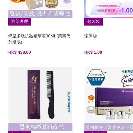
面部護理
包裝袋
蜂皇多肽抗皺精華液30ML(第四代
環保袋
升級版)
HK$ 438.00
HK$ 1.00