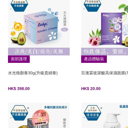
面部護理
產品體驗裝
水光煥顏膏30g(升級貴婦膏)
百滙霖玻尿酸高保濕面膜(
HK$ 398.00
HK$ 20.00