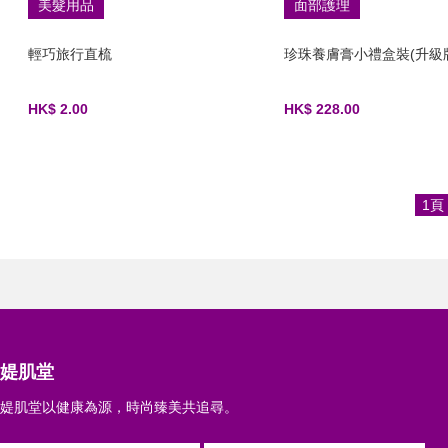
美髮用品
面部護理
輕巧旅行直梳
珍珠養膚膏小禮盒裝(升級
HK$ 2.00
HK$ 228.00
1頁
媞肌堂
媞肌堂以健康為源，時尚臻美共追尋。