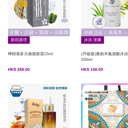
眼部護理
沐浴.潔膚
樺樹液多元修復眼霜15ml
(升級版)癒創木氨基酸沐
500ml
HK$ 288.00
HK$ 148.00