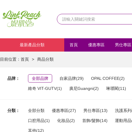
最新產品分類
首頁
優惠專區
男仕專區
化妝品
首飾/髮飾
運動
目前位置：
首頁
>
商品分類
品牌：
全部品牌
自家品牌(29)
OPAL COFFEE(2)
維奇 VIT-GUTV(1)
廣尼Guangni(2)
琳瑯閣(11)
分類：
全部分類
優惠專區(27)
男仕專區(13)
洗護系列(
口腔用品(1)
化妝品(2)
首飾/髮飾(14)
運動用品(
其他(12)