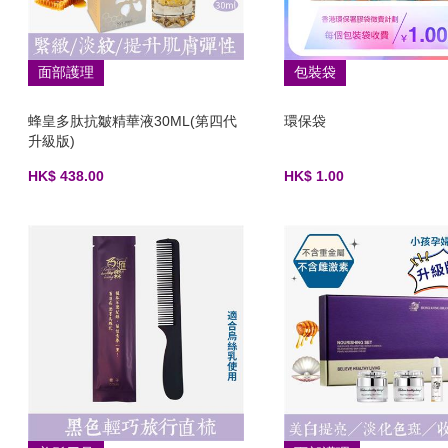
面部護理
包裝袋
蜂皇多肽抗皺精華液30ML(第四代
環保袋
升級版)
HK$ 438.00
HK$ 1.00