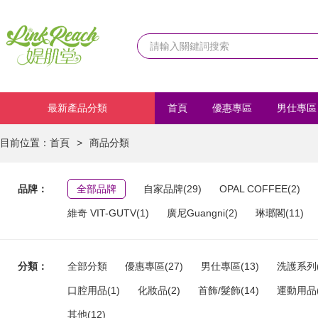
最新產品分類
首頁
優惠專區
男仕專區
化妝品
首飾/髮飾
運動
目前位置：
首頁
>
商品分類
品牌：
全部品牌
自家品牌(29)
OPAL COFFEE(2)
維奇 VIT-GUTV(1)
廣尼Guangni(2)
琳瑯閣(11)
分類：
全部分類
優惠專區(27)
男仕專區(13)
洗護系列(
口腔用品(1)
化妝品(2)
首飾/髮飾(14)
運動用品(
其他(12)