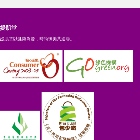
媞肌堂
媞肌堂以健康為源，時尚臻美共追尋。