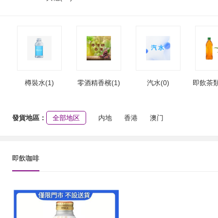
樽裝水(1)
零酒精香檳(1)
汽水(0)
即飲茶類
發貨地區：
全部地区
内地
香港
澳门
即飲咖啡