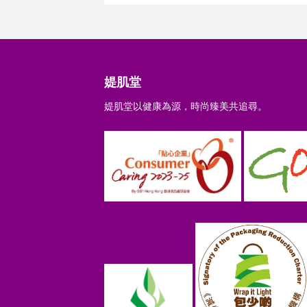
媞肌堂
媞肌堂以健康為源，時尚臻美共追尋。