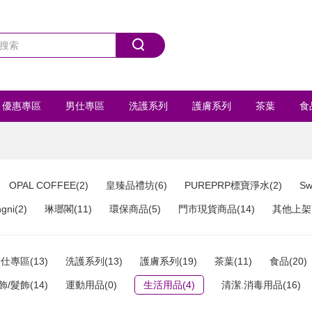
優惠專區
男仕專區
洗護系列
護膚系列
茶葉
食
首飾/髮飾
運動用品
全部商品
OPAL COFFEE(2)
皇臻品禮坊(6)
PUREPRP標寶淨水(2)
Sw
ni(2)
琳瑯閣(11)
環保商品(5)
門市現貨商品(14)
其他上架商
仕專區(13)
洗護系列(13)
護膚系列(19)
茶葉(11)
食品(20)
飾/髮飾(14)
運動用品(0)
生活用品(4)
清潔.消毒用品(16)