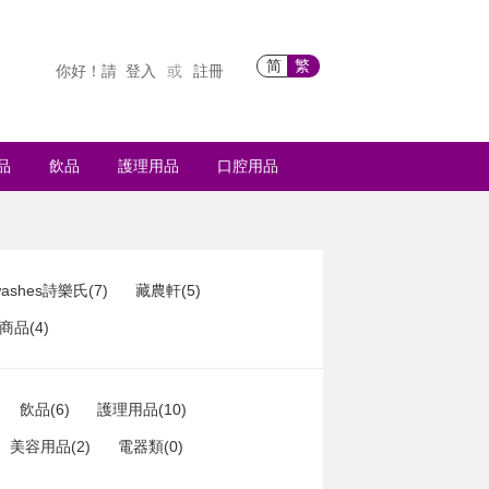
简
繁
你好！請
登入
註冊
或
品
飲品
護理用品
口腔用品
ashes詩樂氏(7)
藏農軒(5)
品(4)
飲品(6)
護理用品(10)
美容用品(2)
電器類(0)