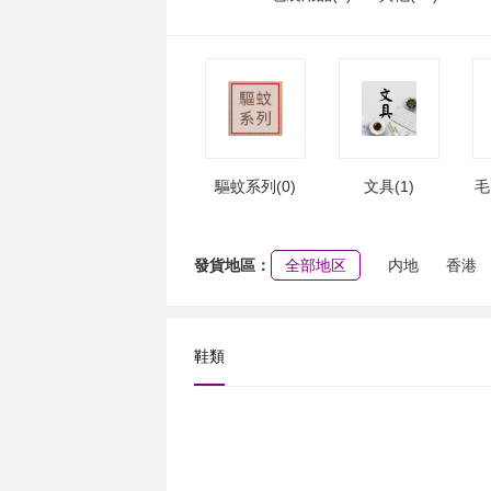
驅蚊系列(0)
文具(1)
毛
發貨地區：
全部地区
内地
香港
鞋類