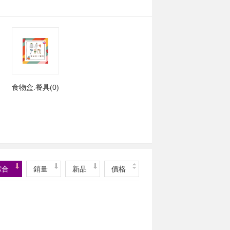
食物盒.餐具(0)
綜合
銷量
新品
價格