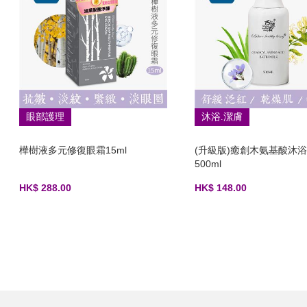
眼部護理
沐浴.潔膚
樺樹液多元修復眼霜15ml
(升級版)癒創木氨基酸沐
500ml
HK$ 288.00
HK$ 148.00