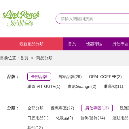
最新產品分類
首頁
優惠專區
男仕專區
化妝品
首飾/髮飾
運動
目前位置：
首頁
>
商品分類
品牌：
全部品牌
自家品牌(29)
OPAL COFFEE(2)
維奇 VIT-GUTV(1)
廣尼Guangni(2)
琳瑯閣(11)
分類：
全部分類
優惠專區(27)
男仕專區(13)
洗護系
口腔用品(1)
化妝品(2)
首飾/髮飾(14)
運動用品(
其他(12)