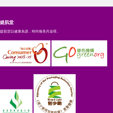
媞肌堂
媞肌堂以健康為源，時尚臻美共追尋。