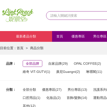
最新產品分類
首頁
優惠專區
男仕專區
化妝品
首飾/髮飾
運動
目前位置：
首頁
>
商品分類
品牌：
全部品牌
自家品牌(29)
OPAL COFFEE(2)
維奇 VIT-GUTV(1)
廣尼Guangni(2)
琳瑯閣(11)
分類：
全部分類
優惠專區(27)
男仕專區(13)
洗護系列(
口腔用品(1)
化妝品(2)
首飾/髮飾(14)
運動用品(
其他(12)