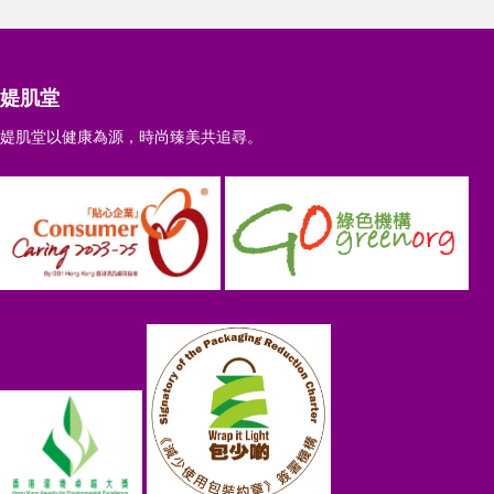
媞肌堂
媞肌堂以健康為源，時尚臻美共追尋。