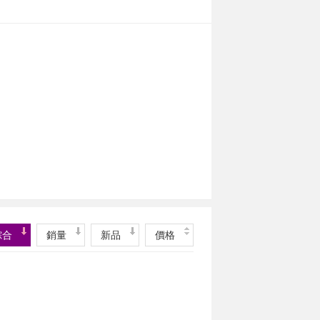
綜合
銷量
新品
價格