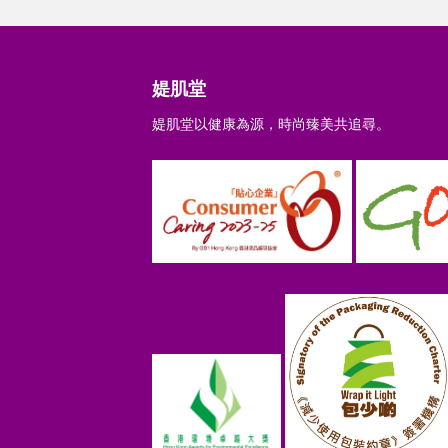
媞肌堂
媞肌堂以健康為源，時尚臻美共追尋。