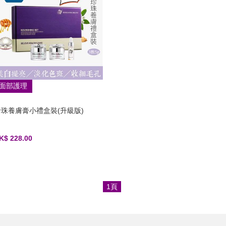
面部護理
珍珠養膚膏小禮盒裝(升級版)
K$ 228.00
1頁