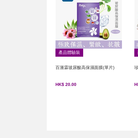
產品體驗裝
百滙霖玻尿酸高保濕面膜(單片)
HK$ 20.00
H