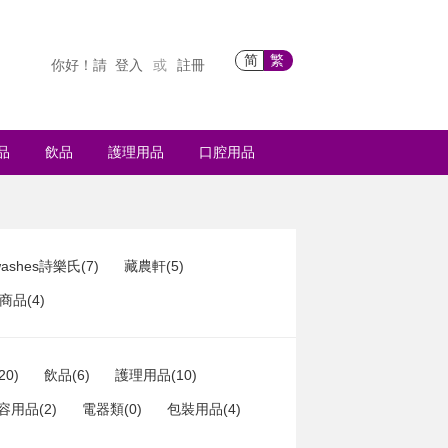
简
繁
你好！請
登入
註冊
或
品
飲品
護理用品
口腔用品
ashes詩樂氏(7)
藏農軒(5)
品(4)
20)
飲品(6)
護理用品(10)
容用品(2)
電器類(0)
包裝用品(4)