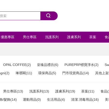
優惠專區
男仕專區
洗護系列
護膚系列
茶葉
食
首飾/髮飾
運動用品
全部商品
OPAL COFFEE(2)
皇臻品禮坊(6)
PUREPRP標寶淨水(2)
Sw
ni(2)
琳瑯閣(11)
環保商品(5)
門市現貨商品(14)
其他上架商
男仕專區(13)
洗護系列(13)
護膚系列(19)
茶葉(11)
食品(
飾/髮飾(14)
運動用品(0)
生活用品(4)
清潔.消毒用品(16)
美