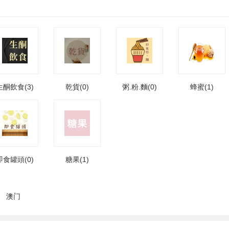
生酮飲食(3)
乾貨(0)
粥.粉.麵(0)
蜂蜜(1)
即食罐頭(0)
糖果(1)
澳门