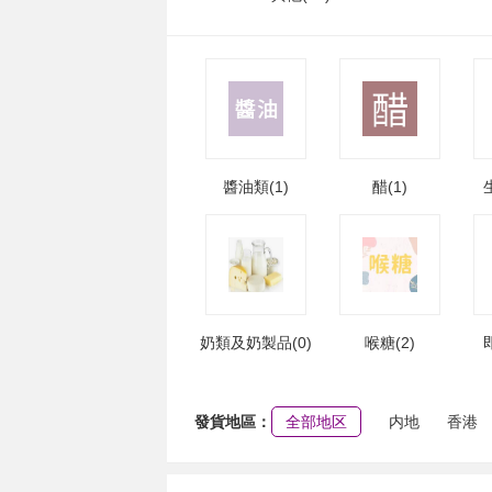
醬油類(1)
醋(1)
奶類及奶製品(0)
喉糖(2)
發貨地區：
全部地区
内地
香港