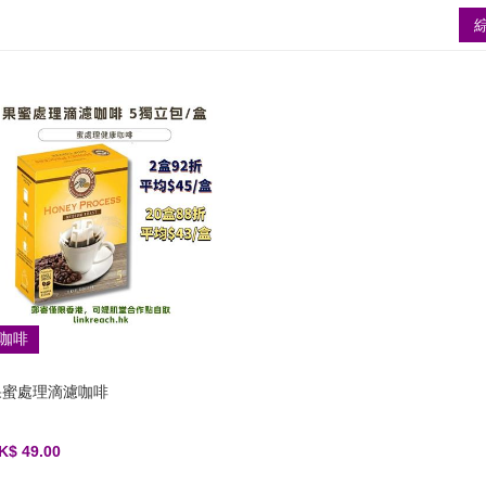
咖啡
果蜜處理滴濾咖啡
K$ 49.00