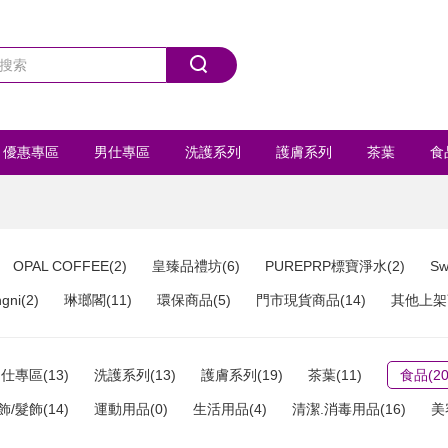
優惠專區
男仕專區
洗護系列
護膚系列
茶葉
食
首飾/髮飾
運動用品
全部商品
OPAL COFFEE(2)
皇臻品禮坊(6)
PUREPRP標寶淨水(2)
Sw
ni(2)
琳瑯閣(11)
環保商品(5)
門市現貨商品(14)
其他上架商
仕專區(13)
洗護系列(13)
護膚系列(19)
茶葉(11)
食品(20
飾/髮飾(14)
運動用品(0)
生活用品(4)
清潔.消毒用品(16)
美