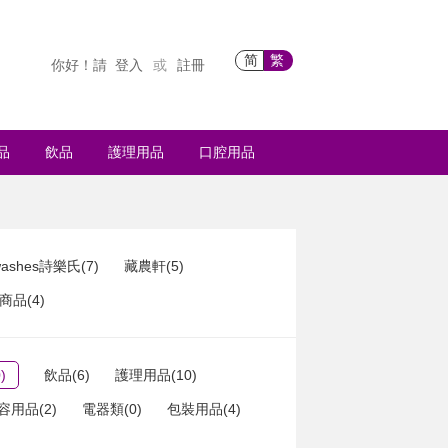
简
繁
你好！請
登入
註冊
或
品
飲品
護理用品
口腔用品
ashes詩樂氏(7)
藏農軒(5)
品(4)
)
飲品(6)
護理用品(10)
容用品(2)
電器類(0)
包裝用品(4)