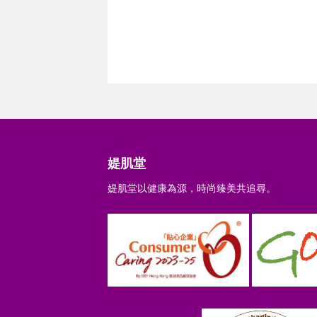
媞肌堂
媞肌堂以健康為源，時尚臻美共追尋。