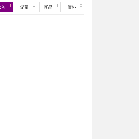
綜合
銷量
新品
價格