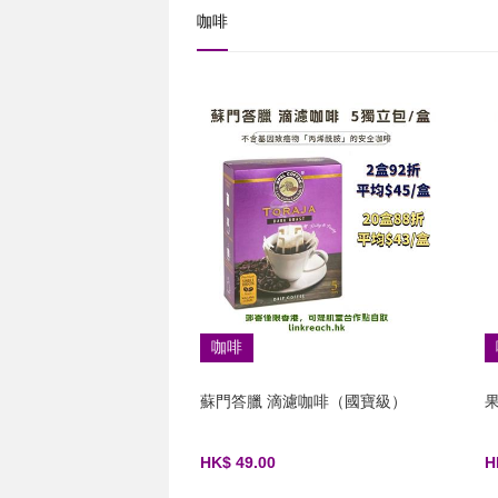
咖啡
咖啡
蘇門答臘 滴濾咖啡（國寶級）
HK$ 49.00
H