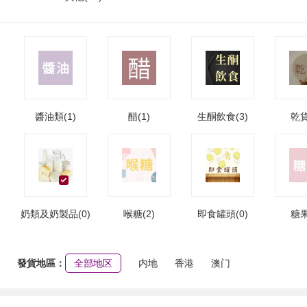
醬油類(1)
醋(1)
生酮飲食(3)
乾貨
奶類及奶製品(0)
喉糖(2)
即食罐頭(0)
糖果
發貨地區：
全部地区
内地
香港
澳门