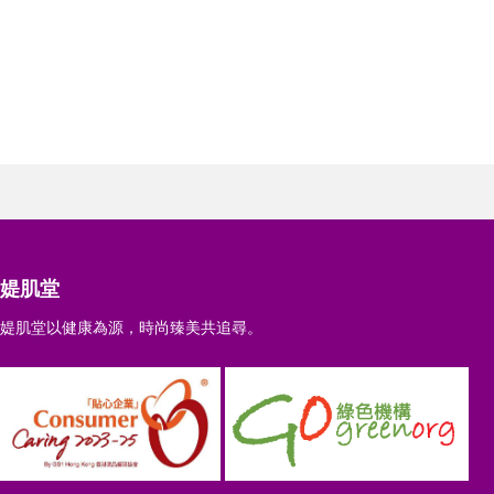
媞肌堂
媞肌堂以健康為源，時尚臻美共追尋。