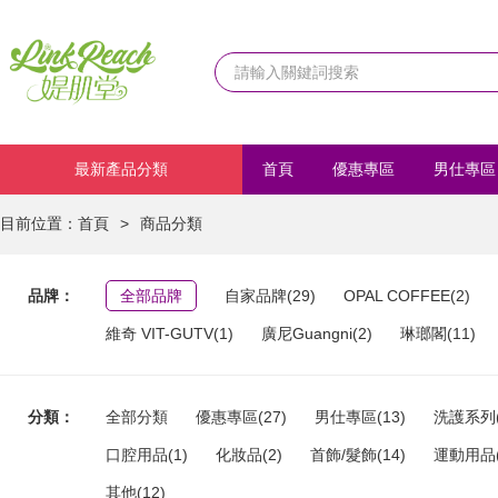
最新產品分類
首頁
優惠專區
男仕專區
化妝品
首飾/髮飾
運動
目前位置：
首頁
>
商品分類
品牌：
全部品牌
自家品牌(29)
OPAL COFFEE(2)
維奇 VIT-GUTV(1)
廣尼Guangni(2)
琳瑯閣(11)
分類：
全部分類
優惠專區(27)
男仕專區(13)
洗護系列(
口腔用品(1)
化妝品(2)
首飾/髮飾(14)
運動用品(
其他(12)