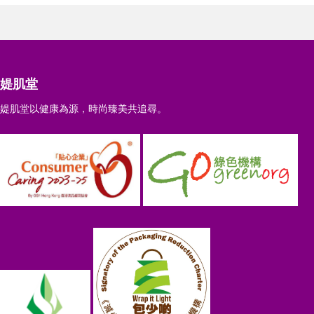
媞肌堂
媞肌堂以健康為源，時尚臻美共追尋。