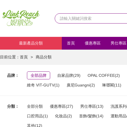
最新產品分類
首頁
優惠專區
男仕專區
化妝品
首飾/髮飾
運動
目前位置：
首頁
>
商品分類
品牌：
全部品牌
自家品牌(29)
OPAL COFFEE(2)
維奇 VIT-GUTV(1)
廣尼Guangni(2)
琳瑯閣(11)
分類：
全部分類
優惠專區(27)
男仕專區(13)
洗護系列(
口腔用品(1)
化妝品(2)
首飾/髮飾(14)
運動用品(
其他(12)