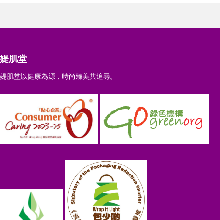
媞肌堂
媞肌堂以健康為源，時尚臻美共追尋。