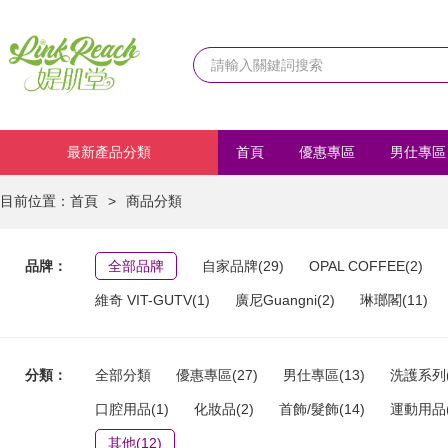
最新產品分類
首頁
優惠專區
男仕專區
化妝品
首飾/髮飾
運動
目前位置：
首頁
>
商品分類
品牌：
全部品牌
自家品牌(29)
OPAL COFFEE(2)
維奇 VIT-GUTV(1)
廣尼Guangni(2)
琳瑯閣(11)
分類：
全部分類
優惠專區(27)
男仕專區(13)
洗護系列(
口腔用品(1)
化妝品(2)
首飾/髮飾(14)
運動用品(
其他(12)