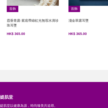
首飾
首飾
霞垂青露-紫底帶綠虹光無瑕水滴珍
淺金翠露耳墜
珠耳墜
HK$ 365.00
HK$ 365.00
媞肌堂
媞肌堂以健康為源，時尚臻美共追尋。