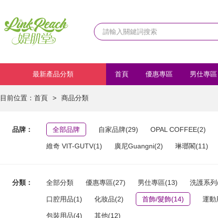
最新產品分類
首頁
優惠專區
男仕專區
化妝品
首飾/髮飾
運動
目前位置：
首頁
>
商品分類
品牌：
全部品牌
自家品牌(29)
OPAL COFFEE(2)
維奇 VIT-GUTV(1)
廣尼Guangni(2)
琳瑯閣(11)
分類：
全部分類
優惠專區(27)
男仕專區(13)
洗護系列(
口腔用品(1)
化妝品(2)
首飾/髮飾(14)
運動用
包裝用品(4)
其他(12)