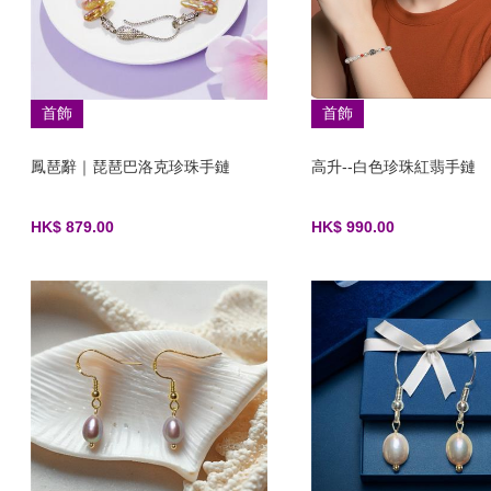
首飾
首飾
鳳琶辭｜琵琶巴洛克珍珠手鏈
高升--白色珍珠紅翡手鏈
HK$ 879.00
HK$ 990.00