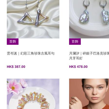
首飾
首飾
雲岑謠｜幻彩三角珍珠古風耳勾
月瀾汐｜碎銀子巴洛克珍珠 
月牙耳釘
HK$ 387.00
HK$ 478.00