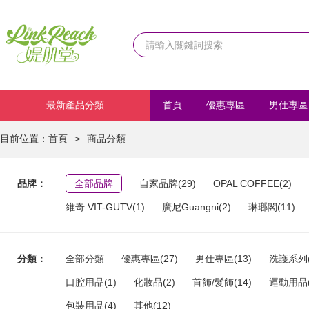
最新產品分類
首頁
優惠專區
男仕專區
化妝品
首飾/髮飾
運動
目前位置：
首頁
>
商品分類
品牌：
全部品牌
自家品牌(29)
OPAL COFFEE(2)
維奇 VIT-GUTV(1)
廣尼Guangni(2)
琳瑯閣(11)
分類：
全部分類
優惠專區(27)
男仕專區(13)
洗護系列(
口腔用品(1)
化妝品(2)
首飾/髮飾(14)
運動用品(
包裝用品(4)
其他(12)