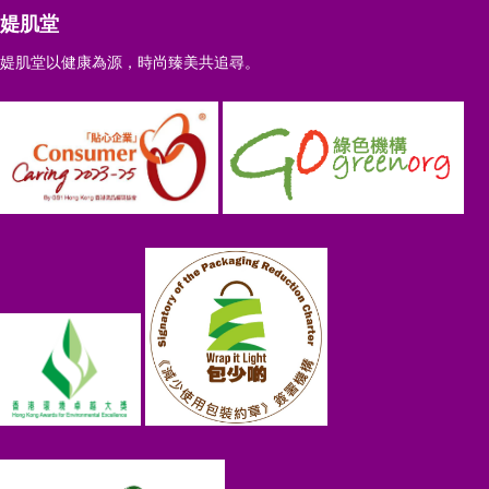
媞肌堂
媞肌堂以健康為源，時尚臻美共追尋。