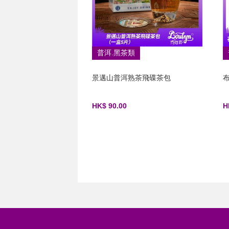
普洱.黑茶類
景邁山普洱熟茶飛碟茶包
HK$ 90.00
H