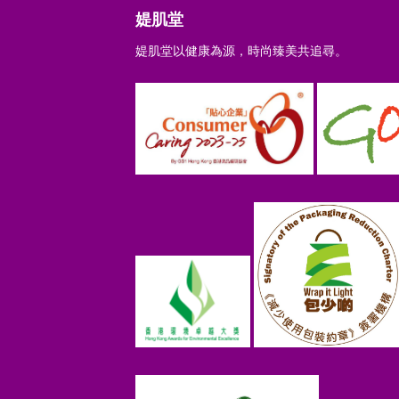
媞肌堂
媞肌堂以健康為源，時尚臻美共追尋。