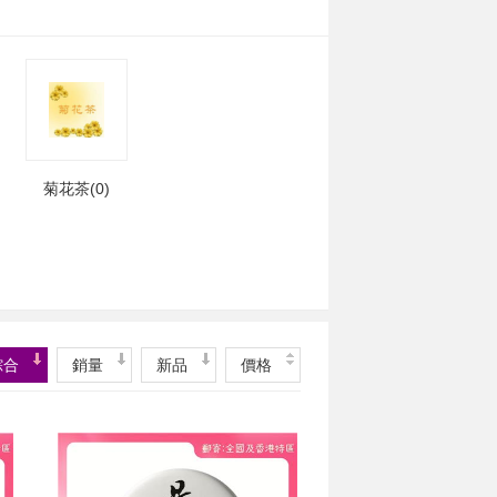
菊花茶(0)
綜合
銷量
新品
價格