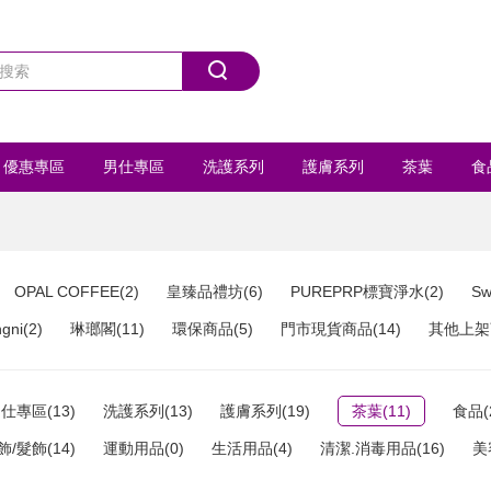
優惠專區
男仕專區
洗護系列
護膚系列
茶葉
食
首飾/髮飾
運動用品
全部商品
OPAL COFFEE(2)
皇臻品禮坊(6)
PUREPRP標寶淨水(2)
Sw
ni(2)
琳瑯閣(11)
環保商品(5)
門市現貨商品(14)
其他上架商
仕專區(13)
洗護系列(13)
護膚系列(19)
茶葉(11)
食品(
飾/髮飾(14)
運動用品(0)
生活用品(4)
清潔.消毒用品(16)
美