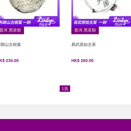
普洱.黑茶類
普洱.黑茶類
布朗山古樹葉
易武原始古茶
K$ 230.00
HK$ 260.00
1頁