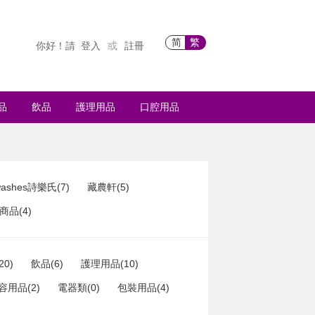
简
繁
你好！請
登入
註冊
或
品
飲品
護理用品
口腔用品
ashes詩樂氏(7)
藏農軒(5)
品(4)
20)
飲品(6)
護理用品(10)
容用品(2)
電器類(0)
包裝用品(4)