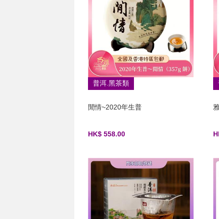
普洱.黑茶類
閒情~2020年生普
雅
HK$ 558.00
H