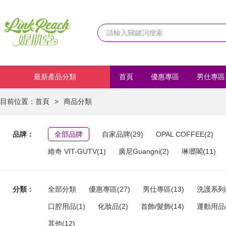
最新產品分類
首頁
優惠專區
男仕專區
化妝品
首飾/髮飾
運動
目前位置：
首頁
>
商品分類
品牌：
全部品牌
自家品牌(29)
OPAL COFFEE(2)
維奇 VIT-GUTV(1)
廣尼Guangni(2)
琳瑯閣(11)
分類：
全部分類
優惠專區(27)
男仕專區(13)
洗護系列(
口腔用品(1)
化妝品(2)
首飾/髮飾(14)
運動用品(
其他(12)