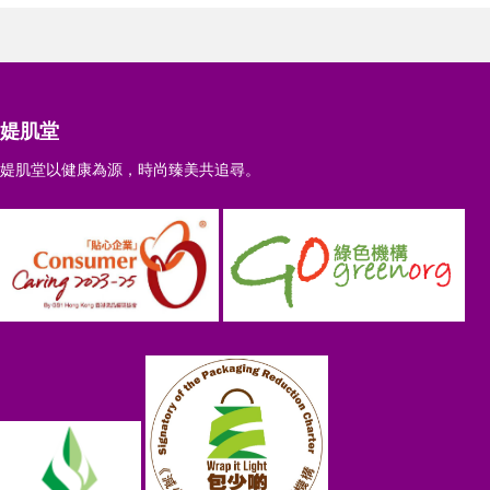
媞肌堂
媞肌堂以健康為源，時尚臻美共追尋。