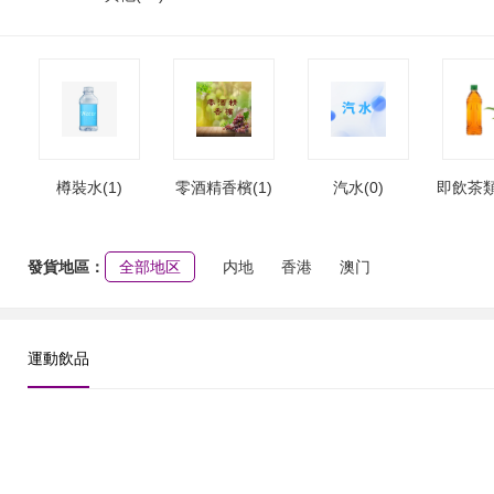
樽裝水(1)
零酒精香檳(1)
汽水(0)
即飲茶類
發貨地區：
全部地区
内地
香港
澳门
運動飲品