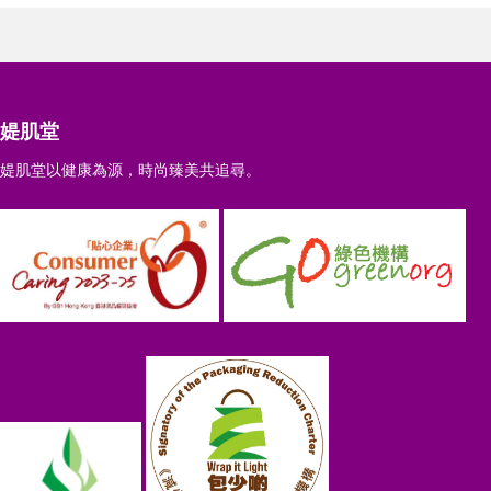
媞肌堂
媞肌堂以健康為源，時尚臻美共追尋。