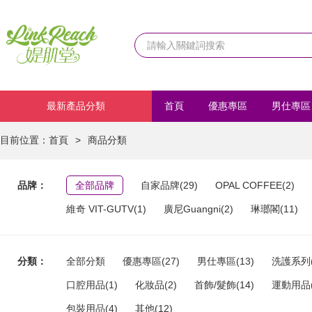
最新產品分類
首頁
優惠專區
男仕專區
化妝品
首飾/髮飾
運動
目前位置：
首頁
>
商品分類
品牌：
全部品牌
自家品牌(29)
OPAL COFFEE(2)
維奇 VIT-GUTV(1)
廣尼Guangni(2)
琳瑯閣(11)
分類：
全部分類
優惠專區(27)
男仕專區(13)
洗護系列(
口腔用品(1)
化妝品(2)
首飾/髮飾(14)
運動用品(
包裝用品(4)
其他(12)