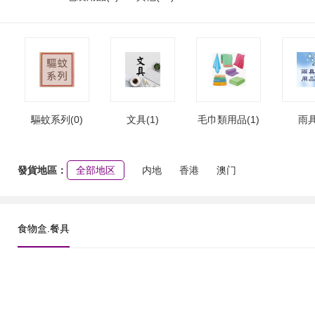
驅蚊系列(0)
文具(1)
毛巾類用品(1)
雨具
發貨地區：
全部地区
内地
香港
澳门
食物盒.餐具