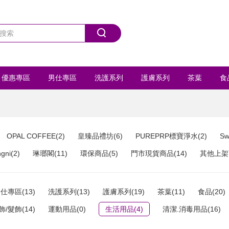
優惠專區
男仕專區
洗護系列
護膚系列
茶葉
食
首飾/髮飾
運動用品
全部商品
OPAL COFFEE(2)
皇臻品禮坊(6)
PUREPRP標寶淨水(2)
Sw
ni(2)
琳瑯閣(11)
環保商品(5)
門市現貨商品(14)
其他上架商
仕專區(13)
洗護系列(13)
護膚系列(19)
茶葉(11)
食品(20)
飾/髮飾(14)
運動用品(0)
生活用品(4)
清潔.消毒用品(16)