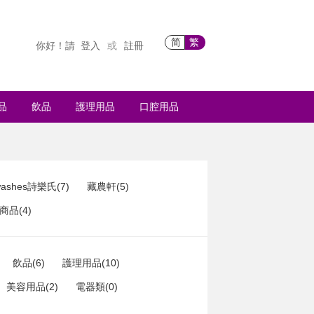
简
繁
你好！請
登入
註冊
或
品
飲品
護理用品
口腔用品
ashes詩樂氏(7)
藏農軒(5)
品(4)
飲品(6)
護理用品(10)
美容用品(2)
電器類(0)