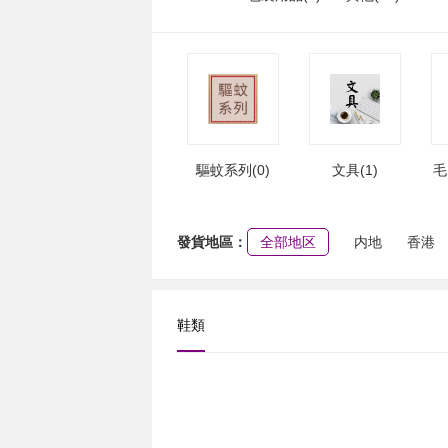
驅蚊系列(0)
文具(1)
毛
發貨地區：
全部地区
内地
香港
鞋類