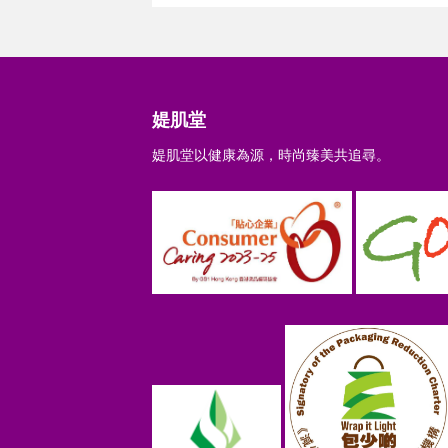
媞肌堂
媞肌堂以健康為源，時尚臻美共追尋。