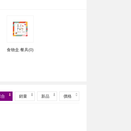
食物盒.餐具(0)
綜合
銷量
新品
價格