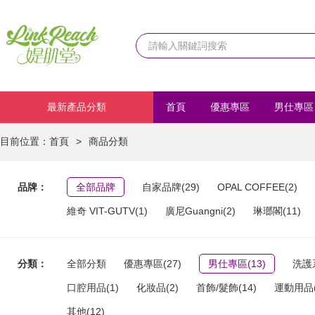
最新產品分類
首頁
優惠專區
男仕專區
化妝品
首飾/髮飾
運動
目前位置：
首頁
>
商品分類
品牌：
全部品牌
自家品牌(29)
OPAL COFFEE(2)
維奇 VIT-GUTV(1)
廣尼Guangni(2)
琳瑯閣(11)
分類：
全部分類
優惠專區(27)
男仕專區(13)
洗護系
口腔用品(1)
化妝品(2)
首飾/髮飾(14)
運動用品(
其他(12)