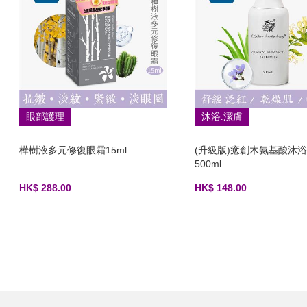
眼部護理
沐浴.潔膚
樺樹液多元修復眼霜15ml
(升級版)癒創木氨基酸沐
500ml
HK$ 288.00
HK$ 148.00