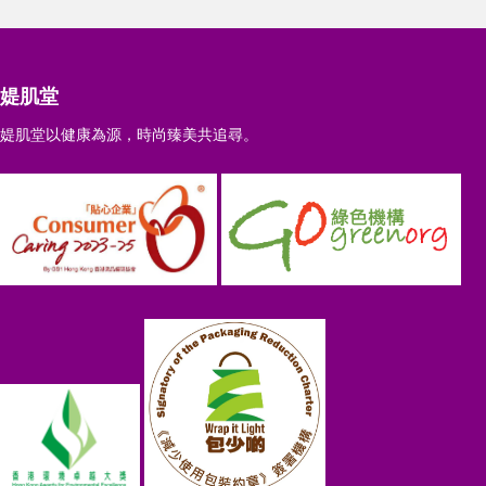
媞肌堂
媞肌堂以健康為源，時尚臻美共追尋。