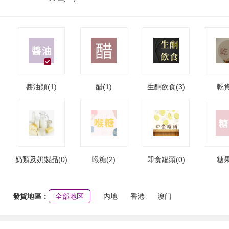
醬油類(1)
醋(1)
生酮飲食(3)
乾貨
奶類及奶製品(0)
喉糖(2)
即食罐頭(0)
糖果
發貨地區：
全部地区
内地
香港
澳门