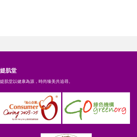
媞肌堂
媞肌堂以健康為源，時尚臻美共追尋。