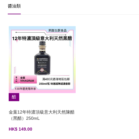
醬油類
醋
金葉12年特濃頂級意大利天然陳醋
（黑醋）250mL
HK$ 149.00