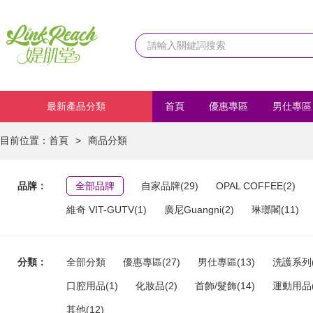
最新產品分類
首頁
優惠專區
男仕專區
化妝品
首飾/髮飾
運動
目前位置：
首頁
>
商品分類
品牌：
全部品牌
自家品牌(29)
OPAL COFFEE(2)
維奇 VIT-GUTV(1)
廣尼Guangni(2)
琳瑯閣(11)
分類：
全部分類
優惠專區(27)
男仕專區(13)
洗護系列(
口腔用品(1)
化妝品(2)
首飾/髮飾(14)
運動用品(
其他(12)