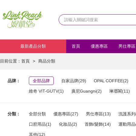
最新產品分類
首頁
優惠專區
男仕專區
化妝品
首飾/髮飾
運動
目前位置：
首頁
>
商品分類
品牌：
全部品牌
自家品牌(29)
OPAL COFFEE(2)
維奇 VIT-GUTV(1)
廣尼Guangni(2)
琳瑯閣(11)
分類：
全部分類
優惠專區(27)
男仕專區(13)
洗護系列(
口腔用品(1)
化妝品(2)
首飾/髮飾(14)
運動用品(
其他(12)