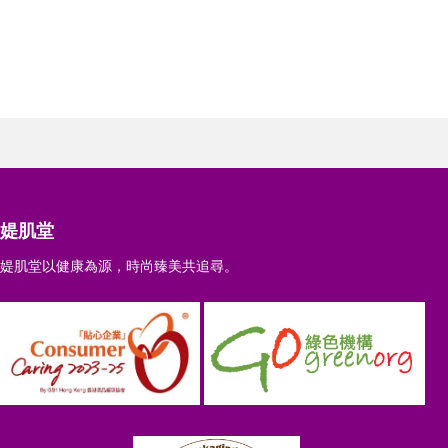
媞肌堂
媞肌堂以健康為源，時尚臻美共追尋。