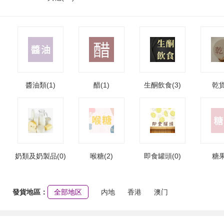
醬油類(1)
醋(1)
生酮飲食(3)
乾貨
奶類及奶製品(0)
喉糖(2)
即食罐頭(0)
糖果
發貨地區：
全部地区
内地
香港
澳门