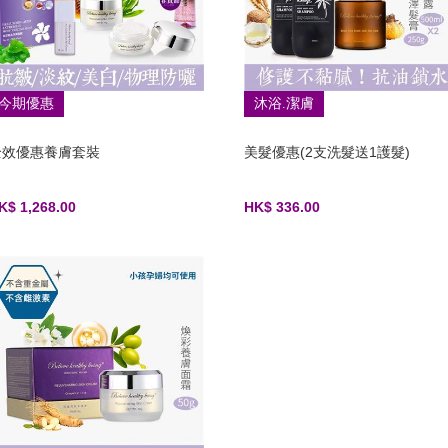
今期優惠
沐浴.潔膚
全效優惠養膚套裝
美髮優惠(2支洗髮送1護髮)
K$ 1,268.00
HK$ 336.00