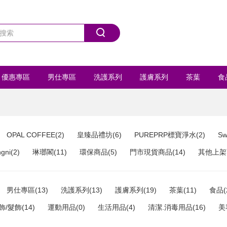
優惠專區
男仕專區
洗護系列
護膚系列
茶葉
食
首飾/髮飾
運動用品
全部商品
OPAL COFFEE(2)
皇臻品禮坊(6)
PUREPRP標寶淨水(2)
Sw
ni(2)
琳瑯閣(11)
環保商品(5)
門市現貨商品(14)
其他上架商
男仕專區(13)
洗護系列(13)
護膚系列(19)
茶葉(11)
食品(
飾/髮飾(14)
運動用品(0)
生活用品(4)
清潔.消毒用品(16)
美