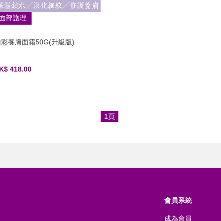
面部護理
彩養膚面霜50G(升級版)
K$ 418.00
1頁
會員系統
成為會員