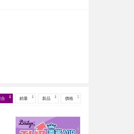
綜合
銷量
新品
價格