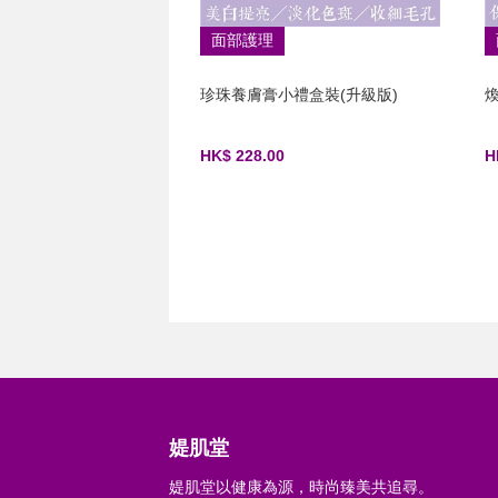
面部護理
珍珠養膚膏小禮盒裝(升級版)
煥
HK$ 228.00
H
媞肌堂
媞肌堂以健康為源，時尚臻美共追尋。