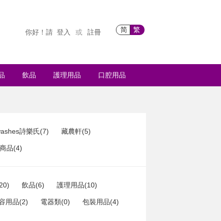
简
繁
你好！請
登入
註冊
或
品
飲品
護理用品
口腔用品
ashes詩樂氏(7)
藏農軒(5)
品(4)
20)
飲品(6)
護理用品(10)
容用品(2)
電器類(0)
包裝用品(4)