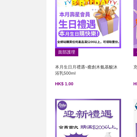
面部護理
本月生日月禮遇~癒創木氨基酸沐
充
浴乳500ml
HK$ 1.00
H