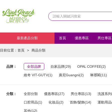
最新產品分類
首頁
優惠專區
男仕專區
化妝品
首飾/髮飾
運動
目前位置：
首頁
>
商品分類
品牌：
全部品牌
自家品牌(29)
OPAL COFFEE(2)
維奇 VIT-GUTV(1)
廣尼Guangni(2)
琳瑯閣(11)
分類：
全部分類
優惠專區(27)
男仕專區(13)
洗護系列(
口腔用品(1)
化妝品(2)
首飾/髮飾(14)
運動用品(
其他(12)