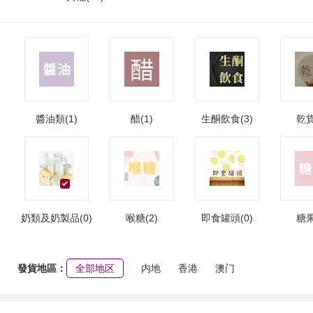
醬油類(1)
醋(1)
生酮飲食(3)
乾貨
奶類及奶製品(0)
喉糖(2)
即食罐頭(0)
糖果
發貨地區：
全部地区
内地
香港
澳门