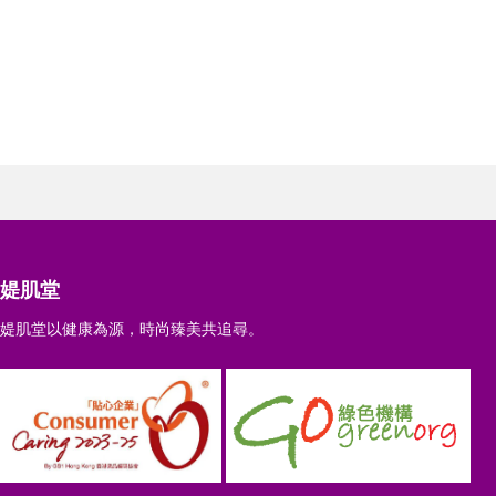
媞肌堂
媞肌堂以健康為源，時尚臻美共追尋。