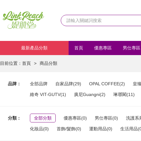
最新產品分類
首頁
優惠專區
男仕專區
化妝品
首飾/髮飾
運動
目前位置：
首頁
>
商品分類
品牌：
全部品牌
自家品牌(29)
OPAL COFFEE(2)
皇臻
維奇 VIT-GUTV(1)
廣尼Guangni(2)
琳瑯閣(11)
分類：
全部分類
優惠專區(0)
男仕專區(0)
洗護系列
化妝品(0)
首飾/髮飾(0)
運動用品(0)
生活用品(0