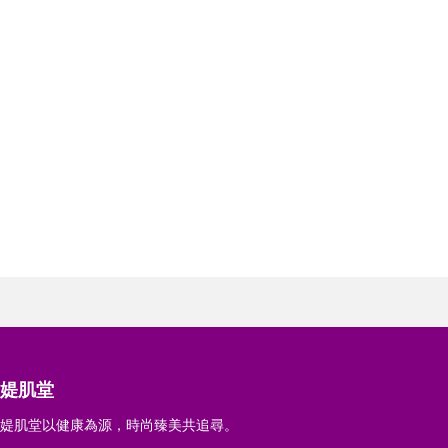
媞肌堂
媞肌堂以健康為源，時尚臻美共追尋。