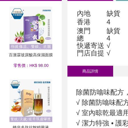
內地
缺貨
香港
4
澳門
缺貨
總
4
快遞寄送
√
門店自提
√
百滙霖玻尿酸高保濕面膜
零售價：HK$ 98.00
商品詳情
除菌防噏味配方
√ 除菌防噏味配
√ 室內晾乾最適
√ 潔力特強 • 護
蜂皇多肽抗皺精華液