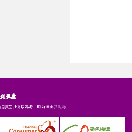
媞肌堂
媞肌堂以健康為源，時尚臻美共追尋。