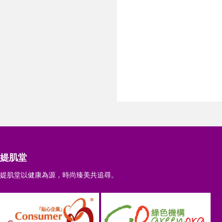
媞肌堂
媞肌堂以健康為源，時尚臻美共追尋。