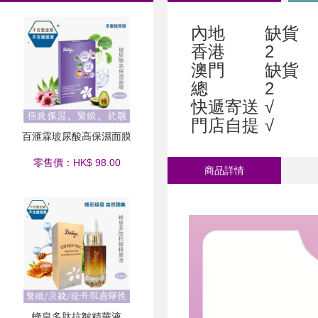
內地
缺貨
香港
2
澳門
缺貨
總
2
快遞寄送
√
門店自提
√
百滙霖玻尿酸高保濕面膜
零售價：HK$ 98.00
商品詳情
蜂皇多肽抗皺精華液