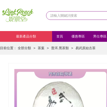
最新產品分類
首頁
優惠專區
男仕專區
化妝品
首飾/髮飾
運動
目前位置：
全部分類
>
茶葉
>
普洱.黑茶類
>
易武原始古茶