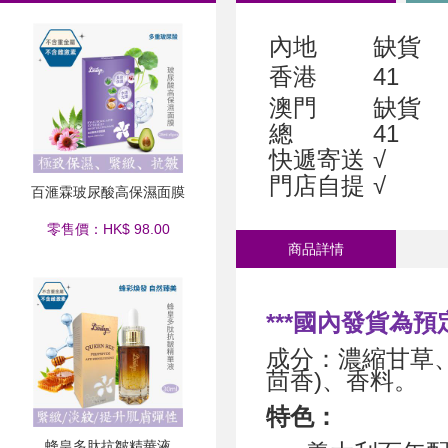
內地
缺貨
香港
41
澳門
缺貨
總
41
快遞寄送
√
門店自提
√
百滙霖玻尿酸高保濕面膜
零售價：HK$ 98.00
商品詳情
***國內發貨為預
成分：濃縮甘草
茴香)、香料。
特色：
蜂皇多肽抗皺精華液