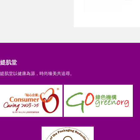
媞肌堂
媞肌堂以健康為源，時尚臻美共追尋。