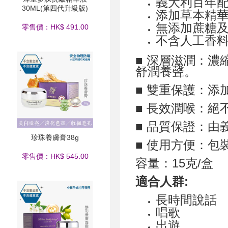
義大利百年配
30ML(第四代升級版)
添加草本精
無添加蔗糖
零售價：HK$ 491.00
不含人工香
■ 深層滋潤：
舒潤養聲。
■ 雙重保護：
■ 長效潤喉：絕
■ 品質保證：
珍珠養膚膏38g
■ 使用方便：包
零售價：HK$ 545.00
容量：15克/盒
適合人群:
長時間說話
唱歌
出遊