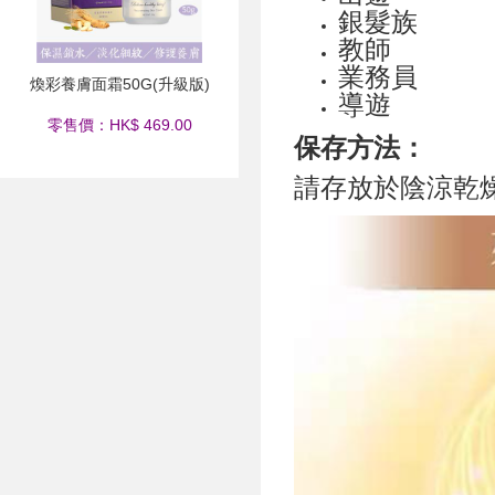
銀髮族
教師
業務員
煥彩養膚面霜50G(升級版)
導遊
零售價：HK$ 469.00
保存方法：
請存放於陰涼乾