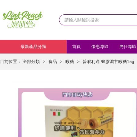
最新產品分類
首頁
優惠專區
男仕專區
化妝品
首飾/髮飾
運動
目前位置：
全部分類
>
食品
>
喉糖
>
普喉利適-蜂膠濃甘喉糖15g