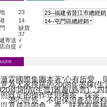
地
23
港
14
門
缺貨
37
遞寄送
√
店自提
√
商品詳情
百滙霖國際集團本著“心有所愛，
意為大家搜羅的2008年墨緣(生
020年閒情(生普)雅趣(熟普)
按照既定的操作守則種茶、採茶
茶，潛心匠造，不但保證產品原
程以及成品的色、香、味都有嚴