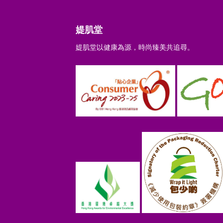
媞肌堂
媞肌堂以健康為源，時尚臻美共追尋。