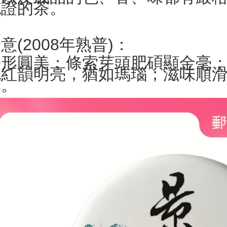
認證的茶。
意(2008年熟普)：
餅形圓美；條索芽頭肥碩顯金毫
色紅韻明亮，猶如瑪瑙；滋味順
澤。