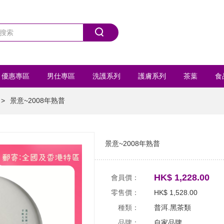
優惠專區
男仕專區
洗護系列
護膚系列
茶葉
食
首飾/髮飾
運動用品
全部商品
>
景意~2008年熟普
景意~2008年熟普
HK$ 1,228.00
會員價：
零售價：
HK$ 1,528.00
種類：
普洱.黑茶類
品牌：
自家品牌