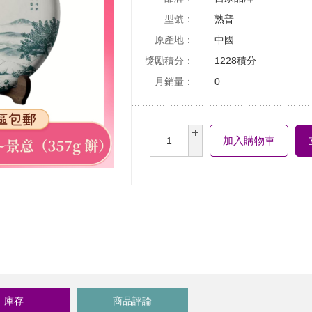
型號：
熟普
原產地：
中國
獎勵積分：
1228積分
月銷量：
0
加入購物車
庫存
商品評論