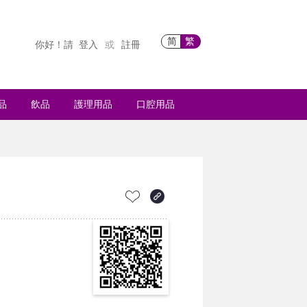
简
繁
你好！請
登入
註冊
或
品
飲品
護理用品
口腔用品