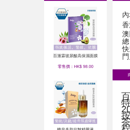
內
香
澳
總
快
門
百滙霖玻尿酸高保濕面膜
零售價：HK$ 98.00
特
2
蜂皇多肽抗皺精華液