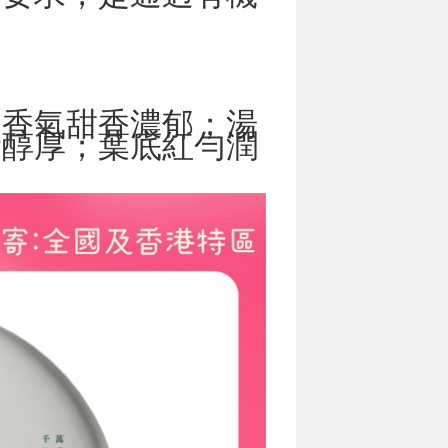
；香氣甜香濃郁；湯
滑醇厚；葉底紅勻潤