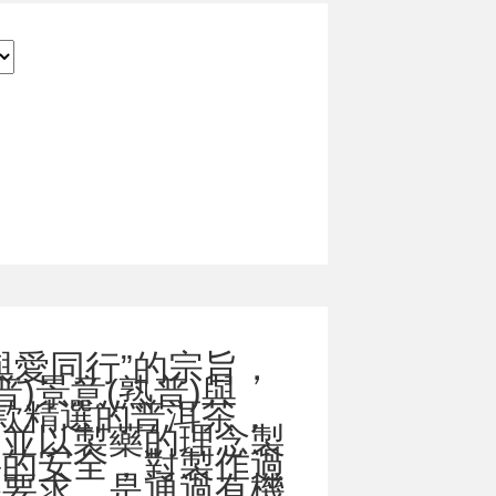
與愛同行”的宗旨，
普)景意(熟普)與
，四款精選的普洱茶，
，並以製藥的理念製
料的安全，對製作過
格要求，是通過有機