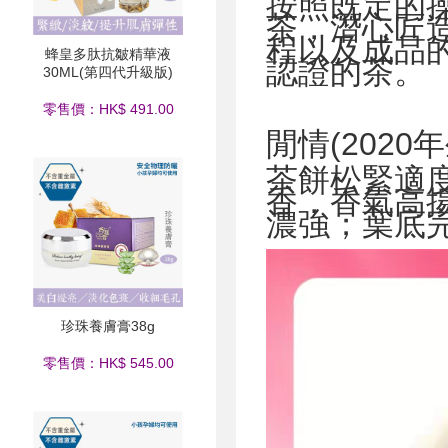
按照既定的
茶，潛心匠
程以及成品
蜂皇多肽抗皺精華液
認證的茶。
30ML(第四代升級版)
零售價：HK$ 491.00
閒情(2020
茶餅松緊適
香，香氣高
濃強；葉底
珍珠養膚膏38g
零售價：HK$ 545.00