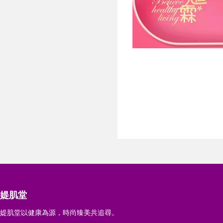
媞肌堂
媞肌堂以健康為源，時尚臻美共追尋。