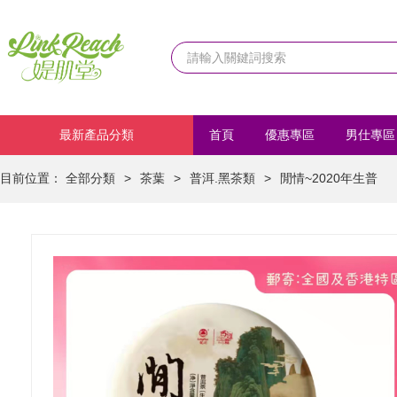
最新產品分類
首頁
優惠專區
男仕專區
化妝品
首飾/髮飾
運動
目前位置：
全部分類
>
茶葉
>
普洱.黑茶類
>
閒情~2020年生普