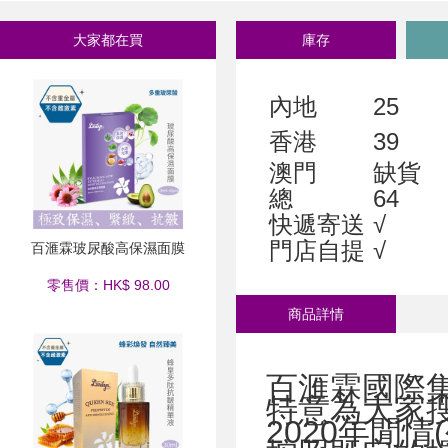
大家都在買
庫存
內地
25
香港
39
澳門
缺貨
總
64
快遞寄送
√
門店自提
√
百滙霖玻尿酸高保濕面膜
零售價：HK$ 98.00
商品詳情
百滙霖國際集
特意為大家搜
2020年閒