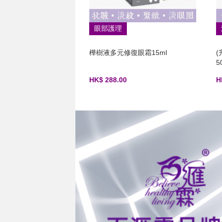
眼部護理
樺樹液多元修復眼霜15ml
5
HK$ 288.00
H