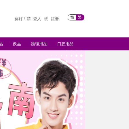
简
繁
你好！請
登入
註冊
或
品
飲品
護理用品
口腔用品