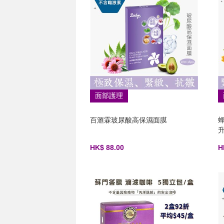
面部護理
百滙霖玻尿酸高保濕面膜
升
HK$ 88.00
H