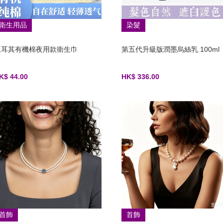
衛生用品
染髮
土耳其有機棉夜用款衛生巾
第五代升級版潤墨烏絲乳 100ml
K$ 44.00
HK$ 336.00
首飾
首飾