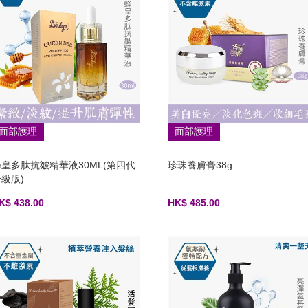
面部護理
面部護理
蜂皇多肽抗皺精華液30ML(第四代
珍珠養膚膏38g
級版)
K$ 438.00
HK$ 485.00