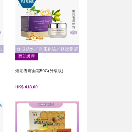
面部護理
煥彩養膚面霜50G(升級版)
HK$ 418.00