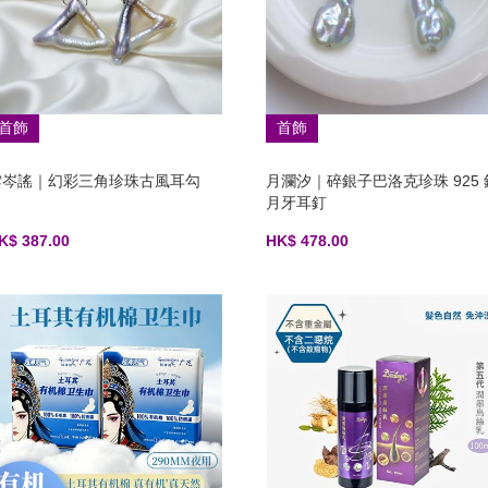
首飾
首飾
雲岑謠｜幻彩三角珍珠古風耳勾
月瀾汐｜碎銀子巴洛克珍珠 925 
月牙耳釘
K$ 387.00
HK$ 478.00