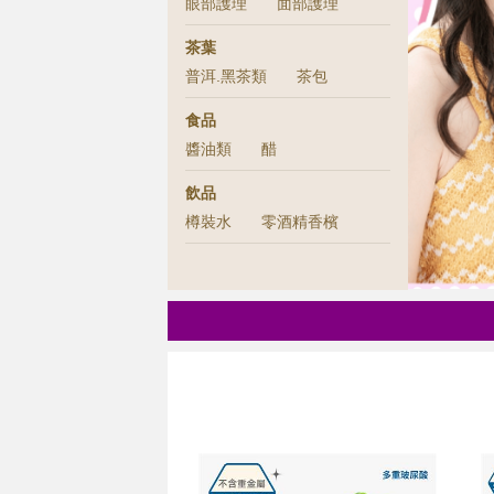
眼部護理
面部護理
茶葉
普洱.黑茶類
茶包
食品
醬油類
醋
飲品
樽裝水
零酒精香檳