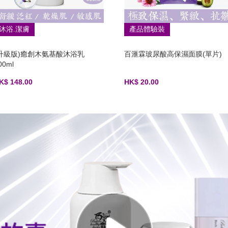
沐浴.潔膚
產品體驗裝
(升級版)癒創木氨基酸沐浴乳
百滙霖玻尿酸高保濕面膜(單片)
00ml
K$ 148.00
HK$ 20.00