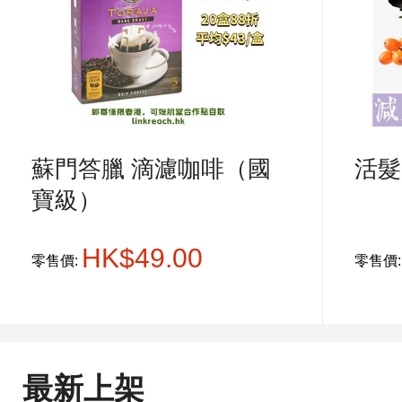
蘇門答臘 滴濾咖啡（國
活髮
寶級）
HK$49.00
零售價:
零售價
最新上架