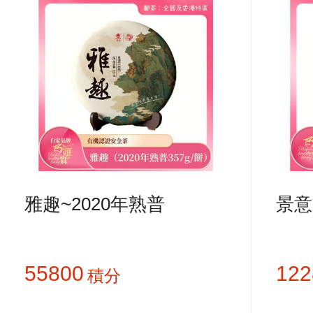
雅趣~2020年熟普
景意
55800
122
積分