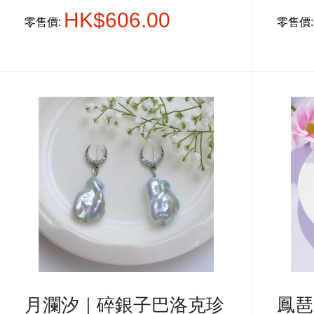
HK$606.00
零售價:
零售價
月瀾汐｜碎銀子巴洛克珍
鳳琶