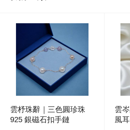
雲杼珠辭｜三色圓珍珠
雲岑
925 銀磁石扣手鏈
風耳