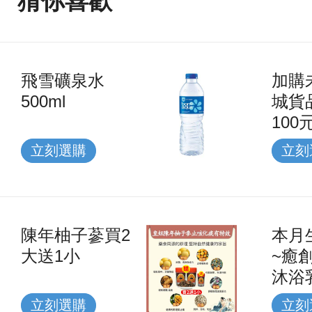
猜你喜歡
飛雪礦泉水
加購
500ml
城貨
100
立刻選購
立刻
陳年柚子蔘買2
本月
大送1小
~癒
沐浴乳
立刻選購
立刻