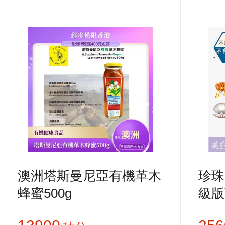
澳洲塔斯曼尼亞有機革木
珍珠
蜂蜜500g
級版