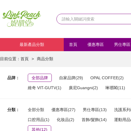
最新產品分類
首頁
優惠專區
男仕專區
化妝品
首飾/髮飾
運動
目前位置：
首頁
>
商品分類
品牌：
全部品牌
自家品牌(29)
OPAL COFFEE(2)
維奇 VIT-GUTV(1)
廣尼Guangni(2)
琳瑯閣(11)
分類：
全部分類
優惠專區(27)
男仕專區(13)
洗護系列(
口腔用品(1)
化妝品(2)
首飾/髮飾(14)
運動用品(
其他(12)