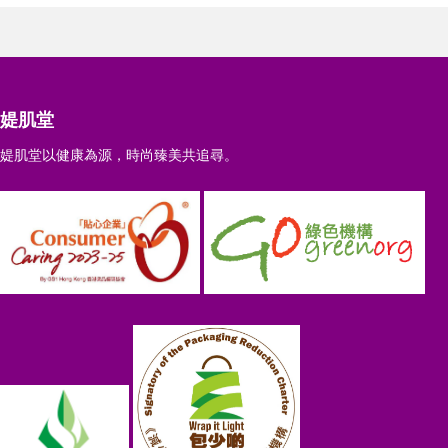
媞肌堂
媞肌堂以健康為源，時尚臻美共追尋。